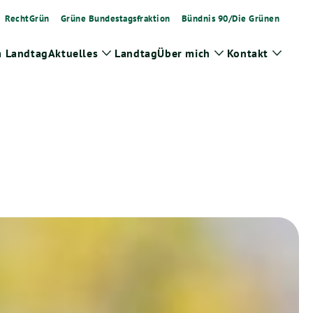
RechtGrün
Grüne Bundestagsfraktion
Bündnis 90/Die Grünen
m Landtag
Aktuelles
Landtag
Über mich
Kontakt
Zeige
Zeige
Zeige
Untermenü
Untermenü
Unter