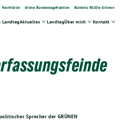
RechtGrün
Grüne Bundestagsfraktion
Bündnis 90/Die Grünen
m Landtag
Aktuelles
Landtag
Über mich
Kontakt
Zeige
Zeige
Zeige
Untermenü
Untermenü
Unter
erfassungsfeinde
politischer Sprecher der GRÜNEN