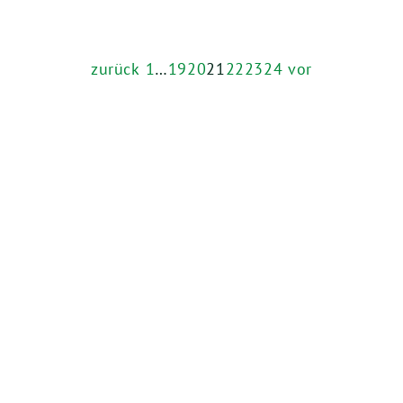
zurück
1
…
19
20
21
22
23
24
vor