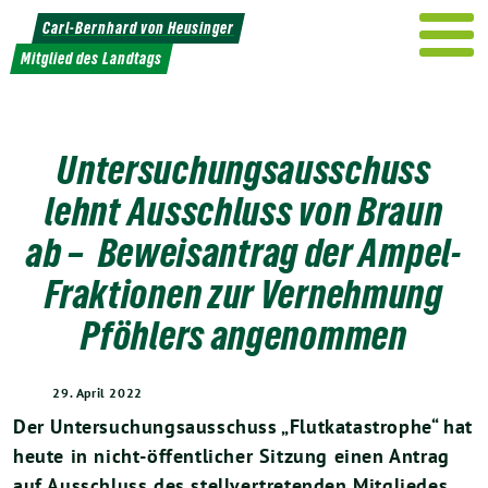
Weiter
Carl-Bernhard von Heusinger
zum
Mitglied des Landtags
Inhalt
Untersuchungsausschuss
lehnt Ausschluss von Braun
ab – Beweisantrag der Ampel-
Fraktionen zur Vernehmung
Pföhlers angenommen
29. April 2022
Der Untersuchungsausschuss „Flutkatastrophe“ hat
heute in nicht-öffentlicher Sitzung einen Antrag
auf Ausschluss des stellvertretenden Mitgliedes