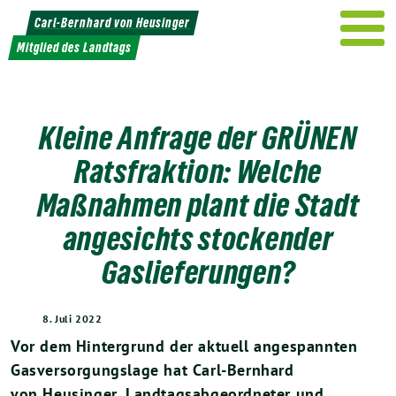
Weiter
Carl-Bernhard von Heusinger
zum
Mitglied des Landtags
Inhalt
Kleine Anfrage der GRÜNEN
Ratsfraktion: Welche
Maßnahmen plant die Stadt
angesichts stockender
Gaslieferungen?
8. Juli 2022
Vor dem Hintergrund der aktuell angespannten
Gasversorgungslage hat Carl-Bernhard
von Heusinger, Landtagsabgeordneter und