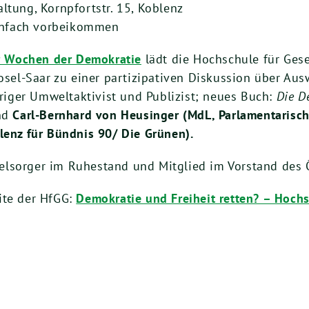
ltung, Kornpfortstr. 15, Koblenz
einfach vorbeikommen
r Wochen der Demokratie
lädt die Hochschule für Ges
el-Saar zu einer partizipativen Diskussion über Aus
hriger Umweltaktivist und Publizist; neues Buch:
Die D
nd
Carl-Bernhard von Heusinger (MdL, Parlamentarische
lenz für Bündnis 90/ Die Grünen).
elsorger im Ruhestand und Mitglied im Vorstand des
ite der HfGG:
Demokratie und Freiheit retten? – Hochs