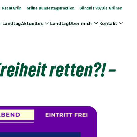
RechtGrün
Grüne Bundestagsfraktion
Bündnis 90/Die Grünen
m Landtag
Aktuelles
Landtag
Über mich
Kontakt
Zeige
Zeige
Zeige
Untermenü
Untermenü
Unter
eiheit retten?! –