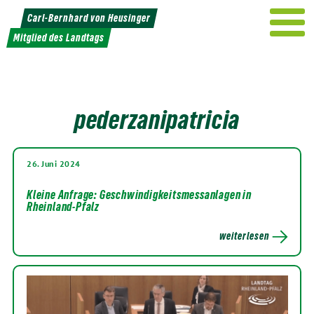
Weiter
Carl-Bernhard von Heusinger
zum
Mitglied des Landtags
Inhalt
pederzanipatricia
26. Juni 2024
Kleine Anfrage: Geschwindigkeitsmessanlagen in
Rheinland-Pfalz
weiterlesen