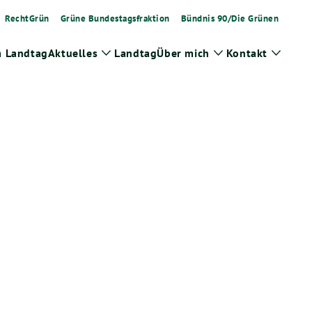
RechtGrün
Grüne Bundestagsfraktion
Bündnis 90/Die Grünen
m Landtag
Aktuelles
Landtag
Über mich
Kontakt
Zeige
Zeige
Zeige
Untermenü
Untermenü
Unter