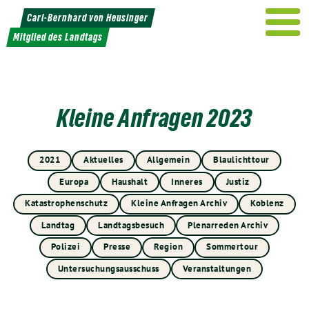
Weiter
Carl-Bernhard von Heusinger
zum
Mitglied des Landtags
Inhalt
Kleine Anfragen 2023
2021
Aktuelles
Allgemein
Blaulichttour
Europa
Haushalt
Inneres
Justiz
Katastrophenschutz
Kleine Anfragen Archiv
Koblenz
Landtag
Landtagsbesuch
Plenarreden Archiv
Polizei
Presse
Region
Sommertour
Untersuchungsausschuss
Veranstaltungen