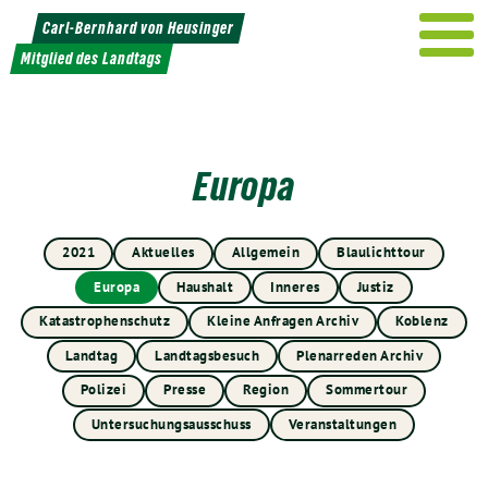
Weiter
Carl-Bernhard von Heusinger
zum
Mitglied des Landtags
Inhalt
Europa
2021
Aktuelles
Allgemein
Blaulichttour
Europa
Haushalt
Inneres
Justiz
Katastrophenschutz
Kleine Anfragen Archiv
Koblenz
Landtag
Landtagsbesuch
Plenarreden Archiv
Polizei
Presse
Region
Sommertour
Untersuchungsausschuss
Veranstaltungen