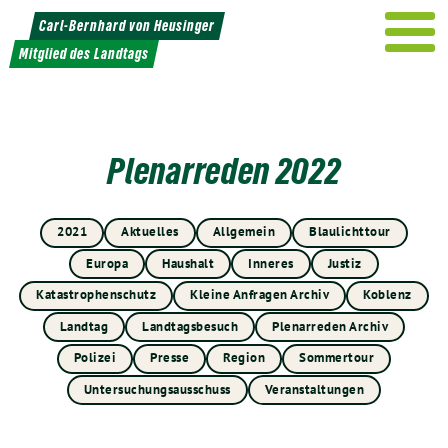
Weiter
Carl-Bernhard von Heusinger
zum
Mitglied des Landtags
Inhalt
Plenarreden 2022
2021
Aktuelles
Allgemein
Blaulichttour
Europa
Haushalt
Inneres
Justiz
Katastrophenschutz
Kleine Anfragen Archiv
Koblenz
Landtag
Landtagsbesuch
Plenarreden Archiv
Polizei
Presse
Region
Sommertour
Untersuchungsausschuss
Veranstaltungen