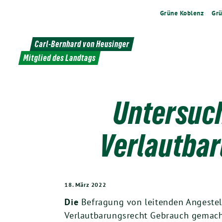
Weiter
Grüne Koblenz
Grü
zum
Inhalt
Carl-Bernhard von Heusinger
Mitglied des Landtags
Untersuc
Verlautbar
18. März 2022
Die
Befragung von leitenden Angestel
Verlautbarungsrecht Gebrauch gemach