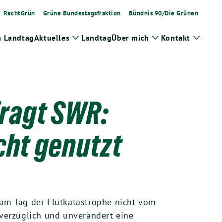
RechtGrün
Grüne Bundestagsfraktion
Bündnis 90/Die Grünen
m Landtag
Aktuelles
Landtag
Über mich
Kontakt
Zeige
Zeige
Zeige
Untermenü
Untermenü
Unter
ragt SWR:
cht genutzt
am Tag der Flutkatastrophe nicht vom
verzüglich und unverändert eine