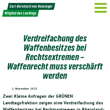
Weiter
Carl-Bernhard von Heusinger
zum
Mitglied des Landtags
Inhalt
Verdreifachung des
Waffenbesitzes bei
Rechtsextremen –
Waffenrecht muss verschärft
werden
2. November 2022
Zwei Kleine Anfragen der GRÜNEN
Landtagsfraktion zeigen eine Verdreifachung des
Waffenbesitzes bei Rechtsextremen in Rheinland-